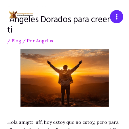
Ir
al
Angeles Dorados para creer en
contenido
Mai
ti
Men
/
Blog
/ Por
Angelus
Hola amig@, uff, hoy estoy que no estoy, pero para