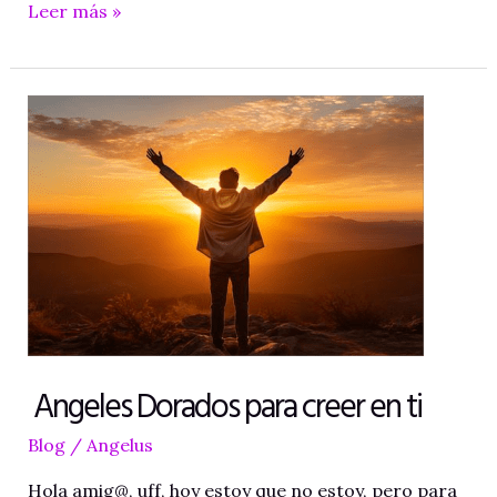
6
Leer más »
pasos
romper
obstáculos
Angeles Dorados para creer en ti
Blog
/
Angelus
Hola amig@, uff, hoy estoy que no estoy, pero para