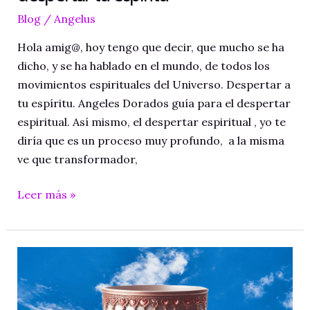
Blog
/
Angelus
Hola amig@, hoy tengo que decir, que mucho se ha
dicho, y se ha hablado en el mundo, de todos los
movimientos espirituales del Universo. Despertar a
tu espíritu. Angeles Dorados guía para el despertar
espiritual. Así mismo, el despertar espiritual , yo te
diría que es un proceso muy profundo, a la misma
ve que transformador,
Angeles
Leer más »
Dorados
guía
para
despertar
tu
espíritu